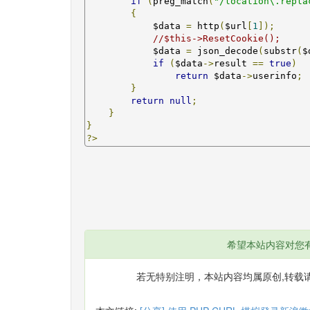
if
(
preg_match
(
"/location\.repla
{
            $data 
=
 http
(
$url
[
1
]);
//$this->ResetCookie();
            $data 
=
 json_decode
(
substr
(
$
if
(
$data
->
result 
==
true
)
return
 $data
->
userinfo
;
}
return
null
;
}
}
?>
希望本站内容对您
若无特别注明，本站内容均属原创,转载请