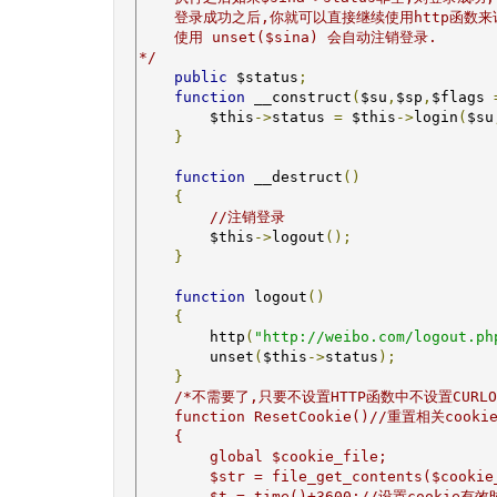
    登录成功之后,你就可以直接继续使用http函数来
    使用 unset($sina) 会自动注销登录.

*/
public
 $status
;
function
 __construct
(
$su
,
$sp
,
$flags 
        $this
->
status 
=
 $this
->
login
(
$su
}
function
 __destruct
()
{
//注销登录
        $this
->
logout
();
}
function
 logout
()
{
        http
(
"http://weibo.com/logout.ph
        unset
(
$this
->
status
);
}
/*不需要了,只要不设置HTTP函数中不设置CURLOPT
    function ResetCookie()//重置相关cookie
    {

        global $cookie_file;

        $str = file_get_contents($cookie_
        $t = time()+3600;//设置cookie有