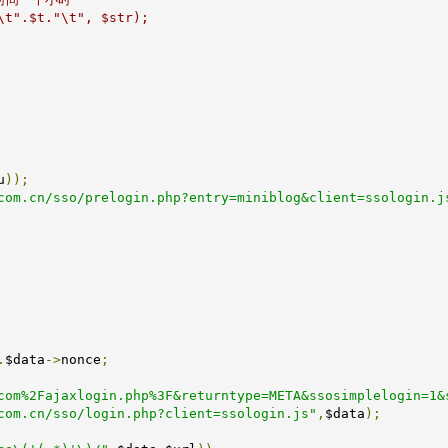
t".$t."\t", $str);

u
));
com.cn/sso/prelogin.php?entry=miniblog&client=ssologin.j
.
$data
->
nonce
;
com%2Fajaxlogin.php%3F&returntype=META&ssosimplelogin=1&
com.cn/sso/login.php?client=ssologin.js"
,
$data
);