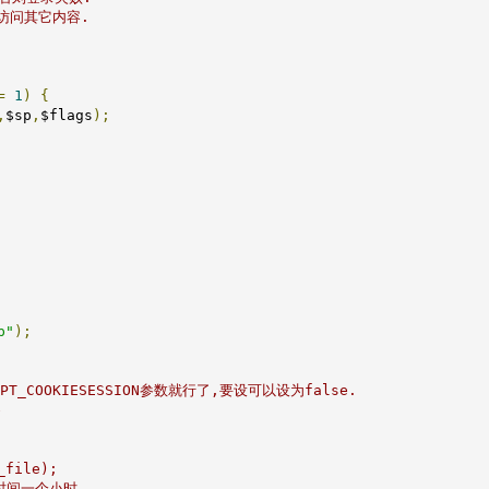
访问其它内容.

=
1
)
{
,
$sp
,
$flags
);
p"
);
_COOKIESESSION参数就行了,要设可以设为false.



file);

效时间一个小时
