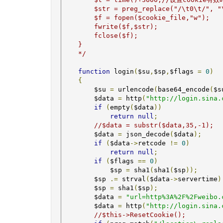
        $str = preg_replace("/\t0\t/", "\
        $f = fopen($cookie_file,"w");

        fwrite($f,$str);

        fclose($f);

    }

    */
function
 login
(
$su
,
$sp
,
$flags 
=
0
)
{
        $su 
=
 urlencode
(
base64_encode
(
$s
        $data 
=
 http
(
"http://login.sina.
if
(
empty
(
$data
))
return
null
;
//$data = substr($data,35,-1);
        $data 
=
 json_decode
(
$data
);
if
(
$data
->
retcode 
!=
0
)
return
null
;
if
(
$flags 
==
0
)
            $sp 
=
 sha1
(
sha1
(
$sp
));
        $sp 
.=
 strval
(
$data
->
servertime
)
        $sp 
=
 sha1
(
$sp
);
        $data 
=
"url=http%3A%2F%2Fweibo.
        $data 
=
 http
(
"http://login.sina.
//$this->ResetCookie();