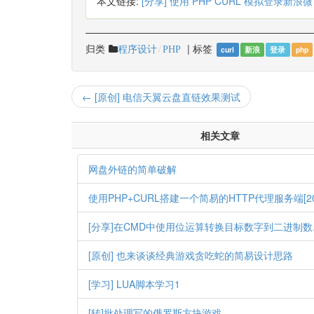
本文链接:
[分享] 使用 PHP CURL 模拟登录新浪
归类
|
标签
程序设计
PHP
curl
新浪
登录
php
← [原创] 电信天翼云盘直链效果测试
相关文章
网盘外链的简单破解
[分享]在CMD中使用位运算转换目标数字到二进制数
[原创] 也来谈谈经典游戏贪吃蛇的简易设计思路
[学习] LUA脚本学习1
[转]批处理写的俄罗斯方块游戏