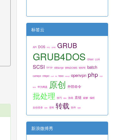
标签云
GRUB
DOS
API
FFO
GPXE
GRUB4DOS
Ghost
LUA
SCSI
batch
TFTP
VBScript
WINDOWS
WXPE
php
openvpn
cameyo
chkpci
hexo
curl
fat
mssql
vhd
原创
外部命令
华为网盘
wee
批处理
直链
技巧
游戏
破解
编程
模块
转载
自动登录
资料
软件
菜单
链接
新浪微搏秀