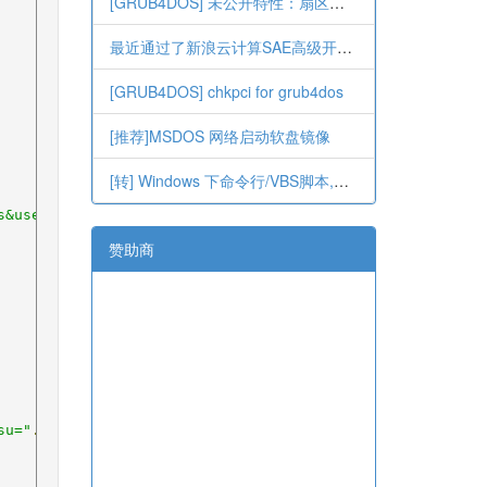
[GRUB4DOS] 未公开特性：扇区序列文件的长度指定，精确到字节
最近通过了新浪云计算SAE高级开发者认证
[GRUB4DOS] chkpci for grub4dos
[推荐]MSDOS 网络启动软盘镜像
[转] Windows 下命令行/VBS脚本,发送带附件邮件.
s&user="
.
$su
);
赞助商
su="
.
$su
.
'&service=miniblog&servertime='
.
$data
->
serverti