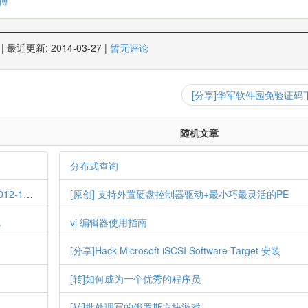
微博
|
最近更新:
2014-03-27
|
暂无评论
[分享]华军软件园免验证码
随机文章
分布式查询
使用PHP+CURL搭建一个简易的HTTP代理服务端[2012-12-17]
[原创] 支持外置硬盘控制器驱动+最小巧最灵活的PE
.
vi 编辑器使用指南
[分享]Hack Microsoft iSCSI Software Target 安装
[转]如何成为一个优秀的程序员
[转]批处理写的俄罗斯方块游戏