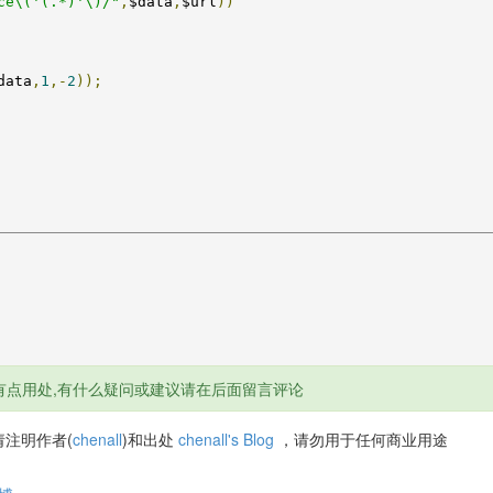
ce\('(.*)'\)/"
,
$data
,
$url
))
data
,
1
,-
2
));
有点用处,有什么疑问或建议请在后面留言评论
注明作者(
chenall
)和出处
chenall's Blog
，请勿用于任何商业用途