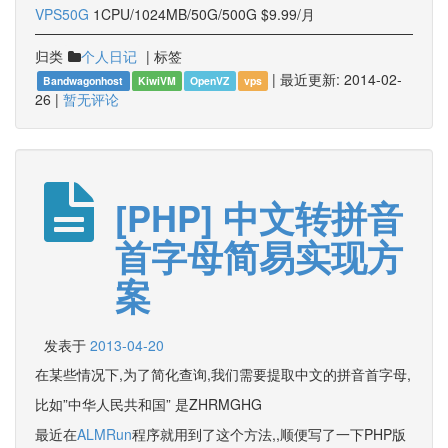
VPS50G
1CPU/1024MB/50G/500G $9.99/月
归类
|
标签
个人日记
|
最近更新:
2014-02-
Bandwagonhost
KiwiVM
OpenVZ
vps
26
|
暂无评论
[PHP] 中文转拼音
首字母简易实现方
案
发表于
2013-04-20
在某些情况下,为了简化查询,我们需要提取中文的拼音首字母,
比如”中华人民共和国” 是ZHRMGHG
最近在
ALMRun
程序就用到了这个方法,,顺便写了一下PHP版