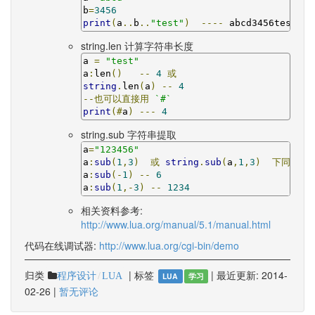
b
=
3456
print
(
a
..
b
..
"test"
)
----
 abcd3456test
string.len 计算字符串长度
a 
=
"test"
a
:
len
()
--
4
或
string
.
len
(
a
)
--
4
--也可以直接用
`#`
print
(#
a
)
---
4
string.sub 字符串提取
a
=
"123456"
a
:
sub
(
1
,
3
)
或
string
.
sub
(
a
,
1
,
3
)
下同
---
a
:
sub
(-
1
)
--
6
a
:
sub
(
1
,-
3
)
--
1234
相关资料参考:
http://www.lua.org/manual/5.1/manual.html
代码在线调试器:
http://www.lua.org/cgi-bin/demo
归类
|
标签
|
最近更新:
2014-
程序设计
LUA
LUA
学习
02-26
|
暂无评论