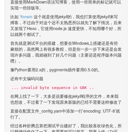
直接使用MarkDown语法写博客，使用一些简单的标记就可以
实现一些排版等。
比如
Yonsm
这个就是使用
jekyll
的，我也打算使用
jekyll
来写
搏客，不过由于对这个还不太熟悉所以就先了解下情况，后来
又发现了Hexo，它使用node.js 速度更快，不知用哪个好，所
以就两个都试了。
首先就是测试平台的搭建，想要在Windows上搭建还是有些
麻烦的，虽然网上有很多教程，但是你一步一步下来还是会发
现许多问题，我就碰到了好几个问题（主要还是程序版本问题
嘿）。
像Python要用2.x的，pygments插件要用0.5.0的。
还有中文编码问题
... invalid byte sequence in GBK ..
在网上找了一下，大多是说要修改
jekyll
程序的文件，本来我
也想改，不过看了一下发现原来新版的已经不需要这样修改了
直接在配置文件_config.yam中添加一行’encoding: UTF-8’就
行了。
经过各种折腾总算把测试平台建好了，我比较喜欢绿色化，所
以顺便绿色化了一下，有需要的可以留言，我再上传（7z压