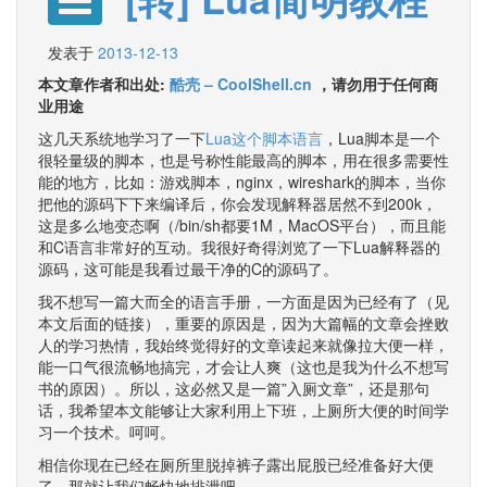
发表于
2013-12-13
本文章作者和出处:
酷壳 – CoolShell.cn
，请勿用于任何商
业用途
这几天系统地学习了一下
Lua这个脚本语言
，Lua脚本是一个
很轻量级的脚本，也是号称性能最高的脚本，用在很多需要性
能的地方，比如：游戏脚本，nginx，wireshark的脚本，当你
把他的源码下下来编译后，你会发现解释器居然不到200k，
这是多么地变态啊（/bin/sh都要1M，MacOS平台），而且能
和C语言非常好的互动。我很好奇得浏览了一下Lua解释器的
源码，这可能是我看过最干净的C的源码了。
我不想写一篇大而全的语言手册，一方面是因为已经有了（见
本文后面的链接），重要的原因是，因为大篇幅的文章会挫败
人的学习热情，我始终觉得好的文章读起来就像拉大便一样，
能一口气很流畅地搞完，才会让人爽（这也是我为什么不想写
书的原因）。所以，这必然又是一篇”入厕文章”，还是那句
话，我希望本文能够让大家利用上下班，上厕所大便的时间学
习一个技术。呵呵。
相信你现在已经在厕所里脱掉裤子露出屁股已经准备好大便
了，那就让我们畅快地排泄吧……