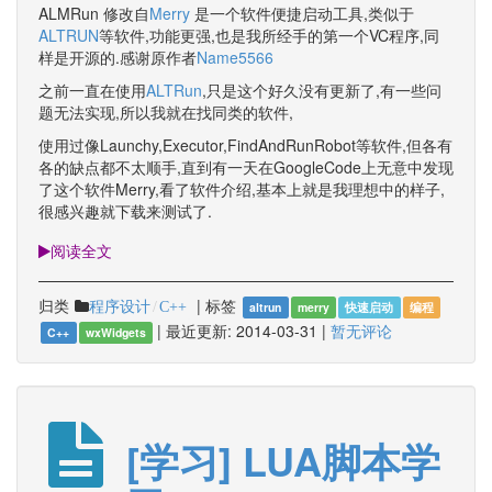
ALMRun 修改自
Merry
是一个软件便捷启动工具,类似于
ALTRUN
等软件,功能更强,也是我所经手的第一个VC程序,同
样是开源的.感谢原作者
Name5566
之前一直在使用
ALTRun
,只是这个好久没有更新了,有一些问
题无法实现,所以我就在找同类的软件,
使用过像Launchy,Executor,FindAndRunRobot等软件,但各有
各的缺点都不太顺手,直到有一天在GoogleCode上无意中发现
了这个软件Merry,看了软件介绍,基本上就是我理想中的样子,
很感兴趣就下载来测试了.
阅读全文
归类
|
标签
程序设计
C++
altrun
merry
快速启动
编程
|
最近更新:
2014-03-31
|
暂无评论
C++
wxWidgets
[学习] LUA脚本学