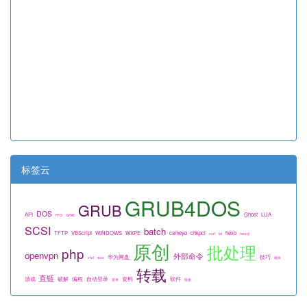
标签云
GRUB4DOS
GRUB
DOS
API
Ghost
LUA
FFO
GPXE
SCSI
batch
TFTP
VBScript
WINDOWS
WXPE
cameyo
chkpci
hexo
curl
fat
mssql
原创
批处理
php
openvpn
外部命令
华为网盘
技巧
vhd
wee
模块
转载
直链
游戏
破解
编程
自动登录
资料
软件
菜单
链接