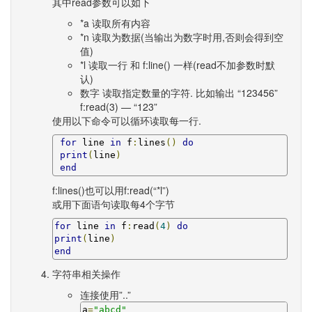
其中read参数可以如下
*a 读取所有内容
*n 读取为数据(当输出为数字时用,否则会得到空
值)
*l 读取一行 和 f:line() 一样(read不加参数时默
认)
数字 读取指定数量的字符. 比如输出 “123456”
f:read(3) — “123”
使用以下命令可以循环读取每一行.
for
 line 
in
 f
:
lines
()
do
print
(
line
)
end
f:lines()也可以用f:read(“*l”)
或用下面语句读取每4个字节
for
 line 
in
 f
:
read
(
4
)
do
print
(
line
)
end
字符串相关操作
连接使用”..”
a
=
"abcd"