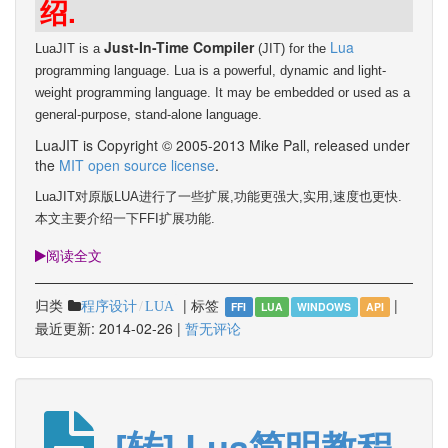
绍.
Just-In-Time Compiler
Lua
LuaJIT is a
(JIT) for the
programming language. Lua is a powerful, dynamic and light-
weight programming language. It may be embedded or used as a
general-purpose, stand-alone language.
LuaJIT is Copyright © 2005-2013 Mike Pall, released under
the
MIT open source license
.
LuaJIT对原版LUA进行了一些扩展,功能更强大,实用,速度也更快.
本文主要介绍一下
FFI扩展功能.
阅读全文
归类
|
标签
|
程序设计
LUA
FFI
LUA
WINDOWS
API
最近更新:
2014-02-26
|
暂无评论
[转] Lua简明教程