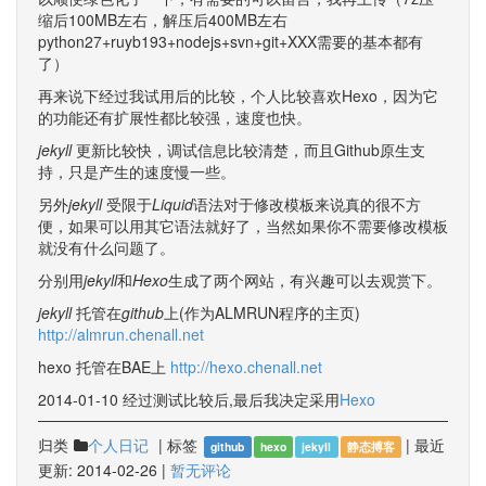
缩后100MB左右，解压后400MB左右
python27+ruyb193+nodejs+svn+git+XXX需要的基本都有
了）
再来说下经过我试用后的比较，个人比较喜欢Hexo，因为它
的功能还有扩展性都比较强，速度也快。
jekyll
更新比较快，调试信息比较清楚，而且Github原生支
持，只是产生的速度慢一些。
另外
jekyll
受限于
Liquid
语法对于修改模板来说真的很不方
便，如果可以用其它语法就好了，当然如果你不需要修改模板
就没有什么问题了。
分别用
jekyll
和
Hexo
生成了两个网站，有兴趣可以去观赏下。
jekyll
托管在
github
上(作为ALMRUN程序的主页)
http://almrun.chenall.net
hexo 托管在BAE上
http://hexo.chenall.net
2014-01-10 经过测试比较后,最后我决定采用
Hexo
归类
|
标签
|
最近
个人日记
github
hexo
jekyll
静态搏客
更新:
2014-02-26
|
暂无评论