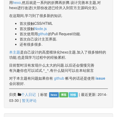
用
hexo
,然后就是一系列的折腾再折腾.设计完善本主题,对
hexo进行改进(大部份改进已经并入到官方主源码分支).
在这期间,学习到了很多新的知识.
首次接触CSS/HTML
首次接触
Node.js
首次使用用
github
的Pull Request功能.
首次自己设计主页界面.
还有很多很多.
本主题
是自己设计的高度模块化hexo主题.加入了很多独特的
功能,也是我学习过程中的经验累积.
目前暂时没有发现什么太大的问题.以后还会慢慢完善
有兴趣你也可以试试,^_^,有什么疑问可以在本站留言
对于本主题有问题如果你有
github
帐号的话还是使用
issue
会比较好.
归类
|
标签
|
最近更新:
2014-
个人日记
hexo
博客
转移
03-30
|
暂无评论