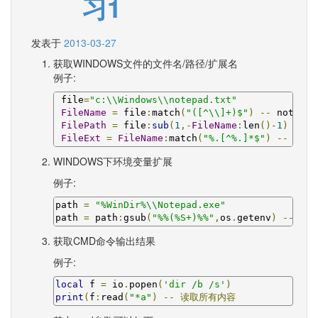
习1
发表于
2013-03-27
获取WINDOWS文件的文件名/路径/扩展名
例子:
 file
=
"c:\\Windows\\notepad.txt"
FileName
=
 file
:
match
(
"([^\\]+)$"
)
--
 notepad
FilePath
=
 file
:
sub
(
1
,-
FileName
:
len
()-
1
)
--
 c
FileExt
=
FileName
:
match
(
"%.[^%.]*$"
)
--
.
txt
WINDOWS下环境变量扩展
例子:
path 
=
"%WinDir%\\Notepad.exe"
path 
=
 path
:
gsub
(
"%%(%S+)%%"
,
os
.
getenv
)
--
 C
:
\
获取CMD命令输出结果
例子:
local
 f 
=
 io
.
popen
(
'dir /b /s'
)
print
(
f
:
read
(
"*a"
)
--
读取所有内容