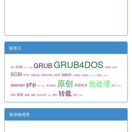
标签云
GRUB4DOS
GRUB
DOS
API
Ghost
LUA
FFO
GPXE
SCSI
batch
TFTP
VBScript
WINDOWS
WXPE
cameyo
chkpci
hexo
curl
fat
mssql
原创
批处理
php
openvpn
外部命令
华为网盘
技巧
vhd
wee
模块
转载
直链
游戏
破解
编程
自动登录
资料
软件
菜单
链接
新浪微搏秀