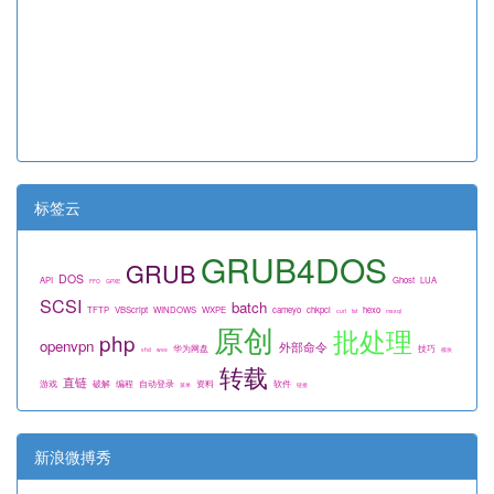
标签云
GRUB4DOS
GRUB
DOS
API
Ghost
LUA
FFO
GPXE
SCSI
batch
TFTP
VBScript
WINDOWS
WXPE
cameyo
chkpci
hexo
curl
fat
mssql
原创
批处理
php
openvpn
外部命令
华为网盘
技巧
vhd
wee
模块
转载
直链
游戏
破解
编程
自动登录
资料
软件
菜单
链接
新浪微搏秀