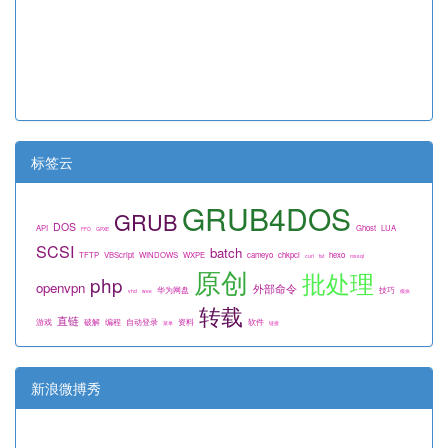
标签云
GRUB4DOS
GRUB
DOS
API
Ghost
LUA
FFO
GPXE
SCSI
batch
TFTP
VBScript
WINDOWS
WXPE
cameyo
chkpci
hexo
curl
fat
mssql
原创
批处理
php
openvpn
外部命令
华为网盘
技巧
vhd
wee
模块
转载
直链
游戏
破解
编程
自动登录
资料
软件
菜单
链接
新浪微搏秀