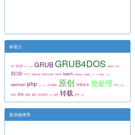
标签云
GRUB4DOS
GRUB
DOS
API
Ghost
LUA
FFO
GPXE
SCSI
batch
TFTP
VBScript
WINDOWS
WXPE
cameyo
chkpci
hexo
curl
fat
mssql
原创
批处理
php
openvpn
外部命令
华为网盘
技巧
vhd
wee
模块
转载
直链
游戏
破解
编程
自动登录
资料
软件
菜单
链接
新浪微搏秀