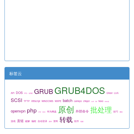
标签云
GRUB4DOS
GRUB
DOS
API
Ghost
LUA
FFO
GPXE
SCSI
batch
TFTP
VBScript
WINDOWS
WXPE
cameyo
chkpci
hexo
curl
fat
mssql
原创
批处理
php
openvpn
外部命令
华为网盘
技巧
vhd
wee
模块
转载
直链
游戏
破解
编程
自动登录
资料
软件
菜单
链接