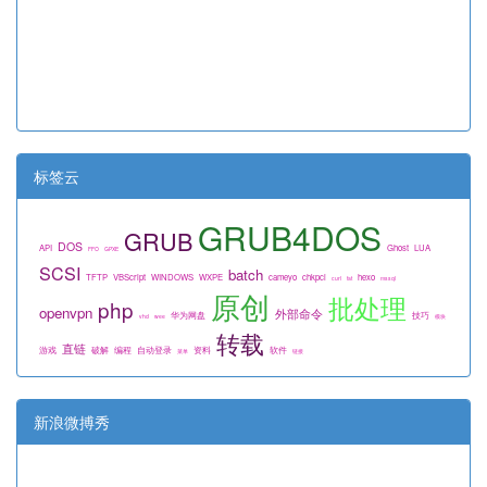
标签云
GRUB4DOS
GRUB
DOS
API
Ghost
LUA
FFO
GPXE
SCSI
batch
TFTP
VBScript
WINDOWS
WXPE
cameyo
chkpci
hexo
curl
fat
mssql
原创
批处理
php
openvpn
外部命令
华为网盘
技巧
vhd
wee
模块
转载
直链
游戏
破解
编程
自动登录
资料
软件
菜单
链接
新浪微搏秀