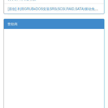
[原创] 利用GRUB4DOS安装SRS(SCSI,RAID,SATA)驱动免按F6,免软驱.
赞助商