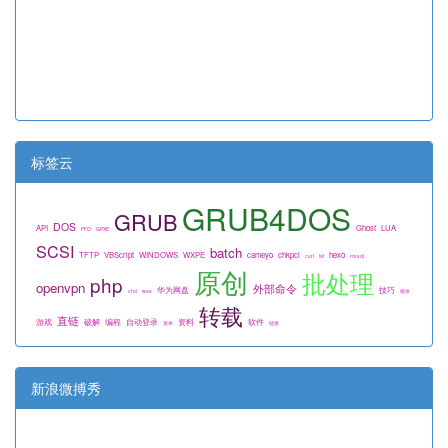
标签云
GRUB4DOS
GRUB
DOS
API
Ghost
LUA
FFO
GPXE
SCSI
batch
TFTP
VBScript
WINDOWS
WXPE
cameyo
chkpci
hexo
curl
fat
mssql
原创
批处理
php
openvpn
外部命令
华为网盘
技巧
vhd
wee
模块
转载
直链
游戏
破解
编程
自动登录
资料
软件
菜单
链接
新浪微搏秀