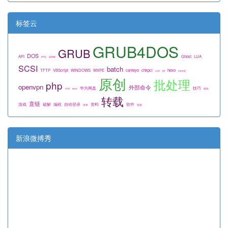
标签云
GRUB4DOS
GRUB
DOS
API
Ghost
LUA
FFO
GPXE
SCSI
batch
TFTP
VBScript
WINDOWS
WXPE
cameyo
chkpci
hexo
curl
fat
mssql
原创
批处理
php
openvpn
外部命令
华为网盘
技巧
vhd
wee
模块
转载
直链
游戏
破解
编程
自动登录
资料
软件
菜单
链接
新浪微搏秀