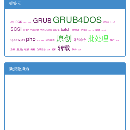
标签云
GRUB4DOS
GRUB
DOS
API
Ghost
LUA
FFO
GPXE
SCSI
batch
TFTP
VBScript
WINDOWS
WXPE
cameyo
chkpci
hexo
curl
fat
mssql
原创
批处理
php
openvpn
外部命令
华为网盘
技巧
vhd
wee
模块
转载
直链
游戏
破解
编程
自动登录
资料
软件
菜单
链接
新浪微搏秀